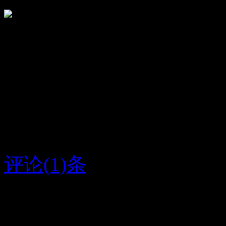
顶
22
踩
8
小妮子
祝你身体健康！永远年青
评论(1)条
2015/5/19
云云