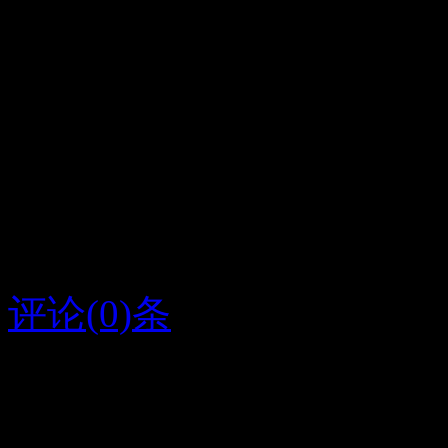
我最亲爱的荣
看着这样不错的留言板，
话，我好爱你，你是我一
世！
评论(0)条
2016/11/16
核桃
字条编号1331