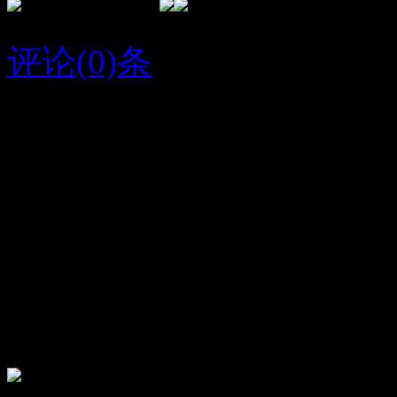
评论(0)条
2016/9/28
今天
字条编号1329
人气187
放大
关闭