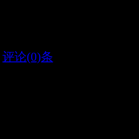
拥有你.也许你会遇到你
像我这么爱你的人,爱你
年，是我的渴望；而我这
评论(0)条
2016/6/12
弟弟酷
字条编号1326
人气274
放大