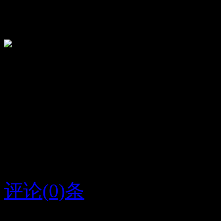
关闭
顶
27
踩
20
甘俊松
我在希望你可以找到你一
评论(0)条
2016/6/4
袁静