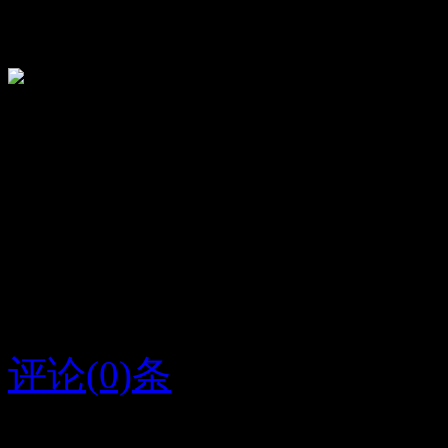
关闭
顶
33
踩
12
娟云
娟：我爱你至死不渝！爱
评论(0)条
2015/8/6
云娟