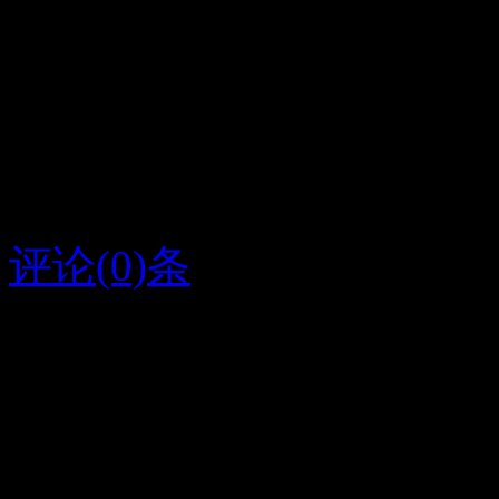
如果有来世，就让我们做
爱，呆呆的过日子，拙拙
雪封山，还可以窝在草堆
评论(0)条
2015/8/5
弟弟酷
字条编号1300
人气286