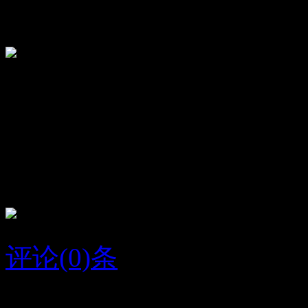
关闭
顶
19
踩
15
杨睿
我爱你
评论(0)条
2015/6/21
任祥