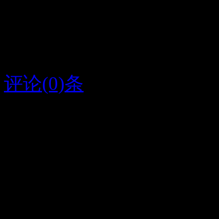
娟云
娟：我爱你至死不渝！爱
评论(0)条
2015/8/6
云娟
字条编号1302
人气261
放大