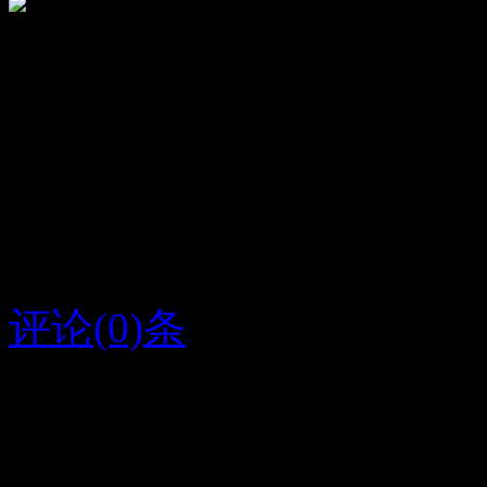
顶
1239
踩
20
鹿晗
我爱你
评论(0)条
2019/6/24
吴世勋
字条编号1334