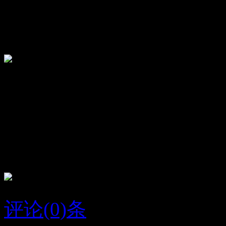
放大
关闭
顶
36
踩
13
雷雨凤
我陪你
评论(0)条
2015/9/2