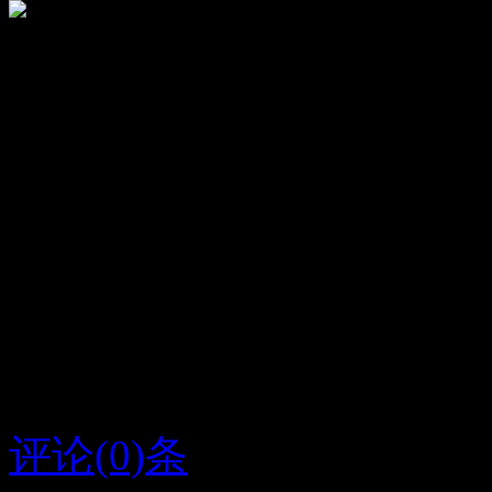
顶
23
踩
15
梁嘉人
八年前从你的名字开始我
字条我们就结婚吧我们是
婚吧💗
评论(0)条
2015/6/29