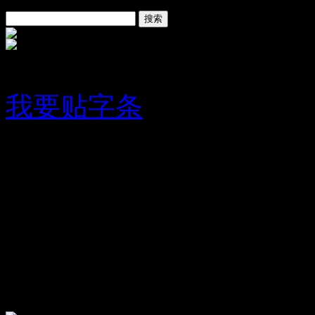
已有
玖佰叁拾
张字条
我要贴字条
字条编号1356
人气1261
放大
关闭