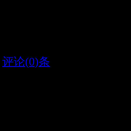
缘分让我们相遇，了解让
方！无论时间还是距离都
你无悔！
评论(0)条
2015/10/2
云云
字条编号1305
人气257