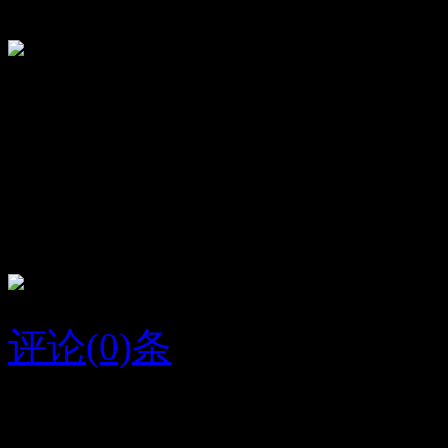
顶
17
踩
10
小范
学业有成
评论(0)条
2016/2/2
清风