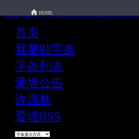
许愿墙|QQ爱墙 - 想说你
HOME
首页
我要贴字条
字条列表
爱墙公告
许愿林
爱墙RSS