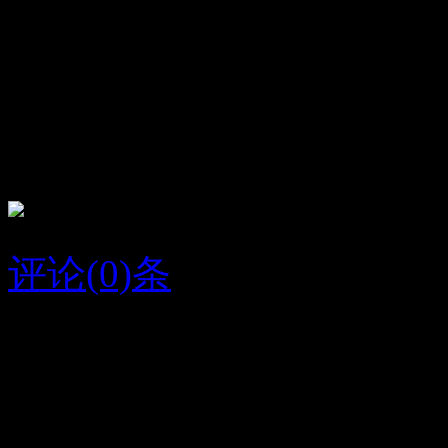
顶
39
踩
26
大燕
祝身体康健。平安！
评论(0)条
2016/8/13
HUJEFF
字条编号1327
人气259