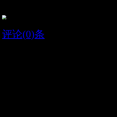
我好想你啊，亲爱哒，
评论(0)条
2015/6/20
Vashon
字条编号1288
人气234
放大
关闭