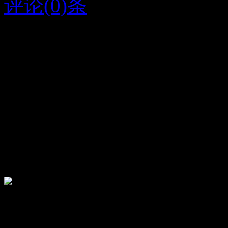
评论(0)条
2017/4/14
44
字条编号1332
人气588
放大
关闭
顶
875
踩
22