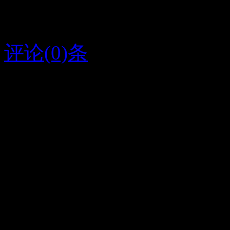
雪封山，还可以窝在草堆
评论(0)条
2015/8/5
弟弟酷
字条编号1297
人气232
放大
关闭