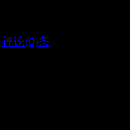
王换莉
身体健康每天开开心心在
评论(0)条
2016/3/31
咸菜
字条编号1317
人气189
放大
关闭