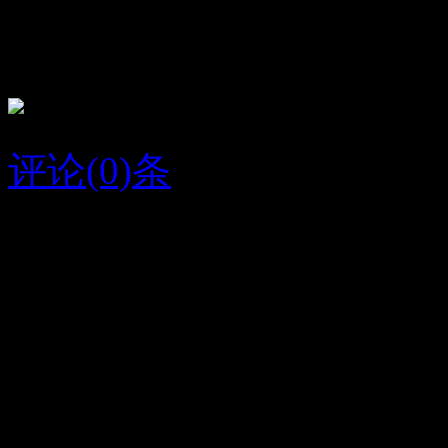
杨睿
我爱你
评论(0)条
2015/6/21
任祥
字条编号1295
人气214
放大